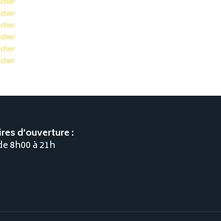
cher
cher
cher
cher
cher
cher
res d’ouverture :
 de 8h00 à 21h